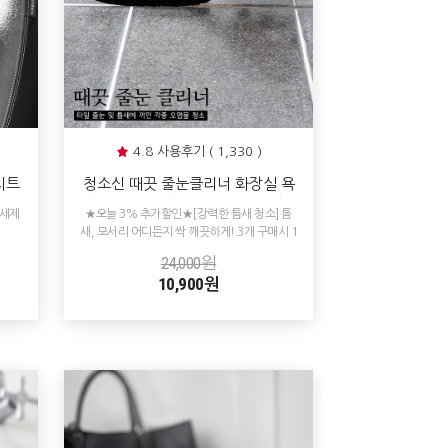
4.8 사용후기 ( 1,330 )
시트
청소신 때끗 줄눈클리너 화장실 욕
리닝
실 세면대 타일 줄눈 물때제거 청소
냄새제
★오늘 3% 추가할인★[강력한 틈새 청소] 틈
새, 모서리 어디든지 싹 깨끗하게! 3개 구매시 1
개 추가 증정!
24,000원
10,900원