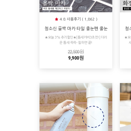
4.8 사용후기 ( 1,862 )
청소신 올싹 마카 타일 줄눈펜 줄눈
청
보수
조 
★오늘 3% 추가할인★[틈새커버3초컷!] 더러
★오
운 틈새 쓱쓱- 칠하면 끝!
22,500원
9,900원