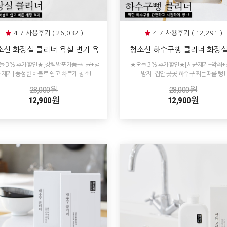
4.7 사용후기 ( 26,032 )
4.7 사용후기 ( 12,291 )
소신 화장실 클리너 욕실 변기 욕
청소신 하수구뻥 클리너 화장실
타일 찌든때 물때 청소 세제 세정
방 하수구 싱크대 배수구 배수관
늘 3% 추가할인★[강력발포거품+세균+냄
★오늘 3% 추가할인★[세균제거+악취+
제 거품 스프레이
관 청소 살균 냄새제거
새제거] 풍성한 버블로 쉽고 빠르게 청소!
방지] 집안 곳곳 하수구 찌든때를 뻥!
28,000원
28,000원
12,900원
12,900원