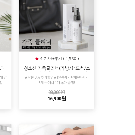
4.7 사용후기 ( 4,580 )
크대
청소신 가죽클리너(가방/핸드백/소
탄자
파/지갑/신발/자동차가죽시트청
] 간
★오늘 3% 추가할인★[얼룩제거+찌든때제거]
소/천연가죽클리너/얼룩때제거세
정!
3개 구매시 1개 추가 증정!
척/가죽얼룩닦는법)
38,000원
16,900원