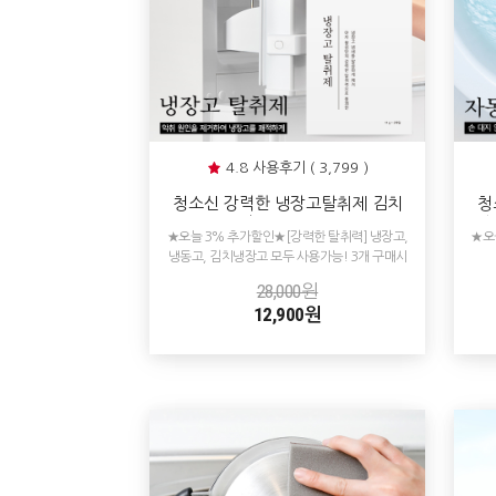
4.8 사용후기 ( 3,799 )
청소신 강력한 냉장고탈취제 김치
청
냄새 냉장고 냉동고 냄새제거
청
★오늘 3% 추가할인★[강력한 탈취력] 냉장고,
★오
냉동고, 김치냉장고 모두 사용가능! 3개 구매시
1개 추가 증정!
28,000원
12,900원