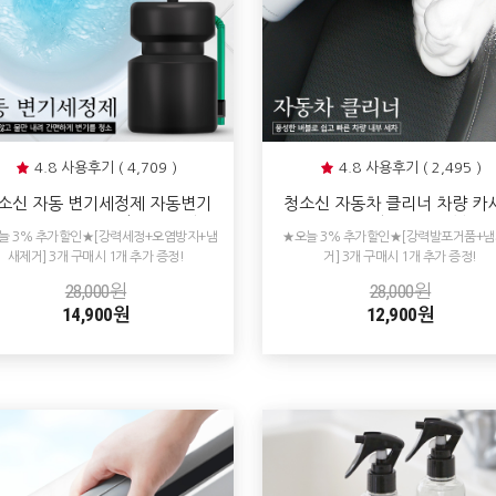
4.8 사용후기 ( 4,709 )
4.8 사용후기 ( 2,495 )
소신 자동 변기세정제 자동변기
청소신 자동차 클리너 차량 카
소 클리너 냄새 곰팡이 물때방지
가죽 찌든때 얼룩제거 내부 클
늘 3% 추가할인★[강력세정+오염방지+냄
★오늘 3% 추가할인★[강력발포거품+
찌든때제거 세척제
실내청소 셀프 세차
새제거] 3개 구매시 1개 추가 증정!
거] 3개 구매시 1개 추가 증정!
28,000원
28,000원
14,900원
12,900원