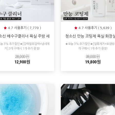
4.7 사용후기 ( 7,770 )
4.7 사용후기 ( 5,639 )
소신 배수구클리너 욕실 주방 세
청소신 만능 코팅제 욕실 화장실
대 씽크대 하수구 냄새제거제 배
량 코팅 싱크대 타일 셀프광택 
늘 3% 추가할인★[강력발포압력+냄새제
★오늘 3% 추가할인★[얼룩제거+오염방지
수구 청소 클리너
제거 오염 예방 방지
거] 3개 구매시 1개 추가 증정!
개 구매시 1개 추가 증정!
28,000원
38,000원
12,900원
19,800원