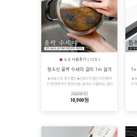
4.8 사용후기 ( 729 )
청소신 올싹 수세미 길이 1m 설거
1
지 주방 청소 스텐냄비탄거 찌든때
★오늘 3% 추가할인★[닦이지 않던 찌든때까
★오
탄자국 제거
지 한번에 싹!] 양면사용! 잘라서 사용하는 길이
구석
1m 요술 수세미!
24,000원
10,900원