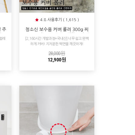
4.8 사용후기 ( 1,615 )
 주
청소신 보수용 커버 롤러 300g 찌
 배
든때 곰팡이 낙서 얼룩 생활흔적 완
벌레
[2,160시간 개발과정+국내산] 너무 쉽고 완벽
벽 커버 페인트
하게 커버! 지저분한 벽면을 깨끗하게!
28,000원
12,900원