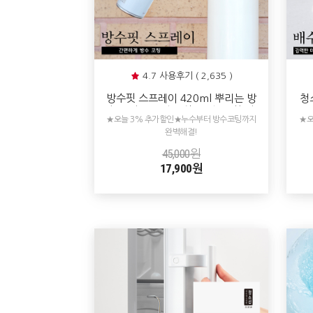
4.7 사용후기 ( 2,635 )
방수핏 스프레이 420ml 뿌리는 방
청
수 코팅제 외벽 옥상 욕실 바닥누수
면
★오늘 3% 추가할인★누수부터 방수코팅까지
★오
방수제 투명
완벽해결!
45,000원
17,900원