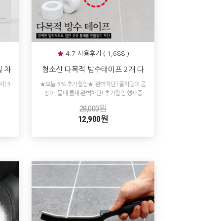
4.7 사용후기 ( 1,688 )
 차
청소신 다목적 방수테이프 2개 다
얼룩
용도 틈새 차단
] 3
★오늘 3% 추가할인★[완벽차단] 골치덩이 곰
팡이, 물때 틈새 완벽차단! 추가할인 행사중
28,000원
12,900원