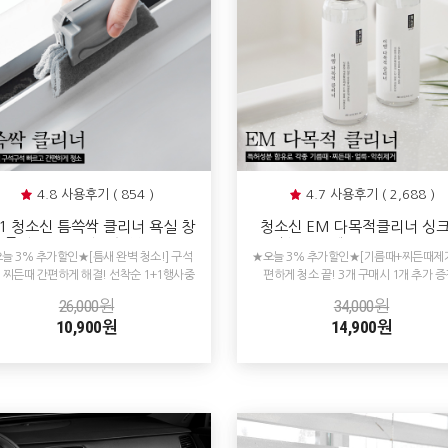
4.8 사용후기 ( 854 )
4.7 사용후기 ( 2,688 )
+1 청소신 틈쓱싹 클리너 욕실 창
청소신 EM 다목적클리너 싱
틀청소 틈새 청소솔 브러쉬
인덕션 가스렌지 오븐 찌든때 
늘 3% 추가할인★[틈새 완벽 청소!] 구석
★오늘 3% 추가할인★[기름때+찌든때제거
국 세척 청소 기름때제거
 찌든때 간편하게 해결! 선착순 1+1행사중
편하게 청소 끝! 3개 구매시 1개 추가 증
26,000원
34,000원
10,900원
14,900원