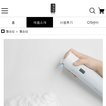
홈
제품소개
사용후기
C/S센터
청소신
청소신