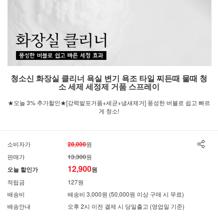
청소신 화장실 클리너 욕실 변기 욕조 타일 찌든때 물때 청
소 세제 세정제 거품 스프레이
★오늘 3% 추가할인★[강력발포거품+세균+냄새제거] 풍성한 버블로 쉽고 빠르
게 청소!
소비자가
28,000
원
판매가
13,300
원
12,900
오늘 할인가
원
적립금
127원
배송비
배송비 3,000원 (50,000원 이상 구매 시 무료)
배송안내
오후 2시 이전 결제 시 당일출고 (영업일 기준)