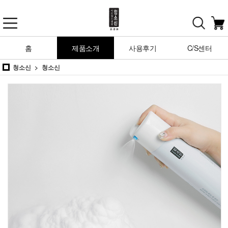
홈
제품소개
사용후기
C/S센터
청소신
청소신