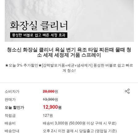
청소신 화장실 클리너 욕실 변기 욕조 타일 찌든때 물때 청
소 세제 세정제 거품 스프레이
★오늘 3% 추가할인★[강력발포거품+세균+냄새제거] 풍성한 버블로 쉽고 빠르
게 청소!
소비자가
28,000
원
판매가
13,300
원
12,900
오늘 할인가
원
적립금
127원
배송비
배송비 3,000원 (50,000원 이상 구매 시 무료)
배송안내
오후 2시 이전 결제 시 당일출고 (영업일 기준)