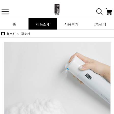
홈
제품소개
사용후기
C/S센터
청소신
청소신