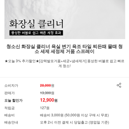
청소신 화장실 클리너 욕실 변기 욕조 타일 찌든때 물때 청
소 세제 세정제 거품 스프레이
★오늘 3% 추가할인★[강력발포거품+세균+냄새제거] 풍성한 버블로 쉽고 빠르
게 청소!
소비자가
28,000
원
판매가
13,300
원
12,900
오늘 할인가
원
적립금
127원
배송비
배송비 3,000원 (50,000원 이상 구매 시 무료)
배송안내
오후 2시 이전 결제 시 당일출고 (영업일 기준)