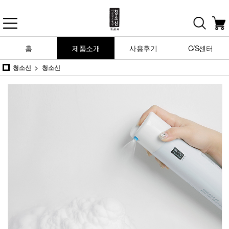
홈
제품소개
사용후기
C/S센터
청소신
청소신