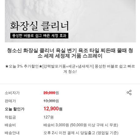
청소신 화장실 클리너 욕실 변기 욕조 타일 찌든때 물때 청
소 세제 세정제 거품 스프레이
★오늘 3% 추가할인★[강력발포거품+세균+냄새제거] 풍성한 버블로 쉽고 빠르
게 청소!
소비자가
28,000
원
판매가
13,300
원
12,900
오늘 할인가
원
적립금
127원
배송비
배송비 3,000원 (50,000원 이상 구매 시 무료)
배송안내
오후 2시 이전 결제 시 당일출고 (영업일 기준)