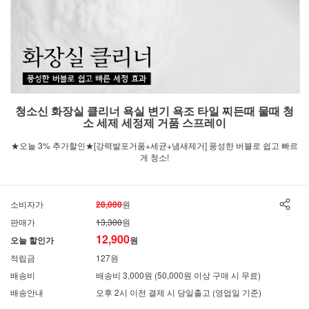
청소신 화장실 클리너 욕실 변기 욕조 타일 찌든때 물때 청
소 세제 세정제 거품 스프레이
★오늘 3% 추가할인★[강력발포거품+세균+냄새제거] 풍성한 버블로 쉽고 빠르
게 청소!
소비자가
28,000
원
판매가
13,300
원
12,900
오늘 할인가
원
적립금
127원
배송비
배송비 3,000원 (50,000원 이상 구매 시 무료)
배송안내
오후 2시 이전 결제 시 당일출고 (영업일 기준)