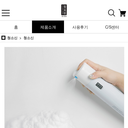
홈
제품소개
사용후기
C/S센터
청소신
청소신