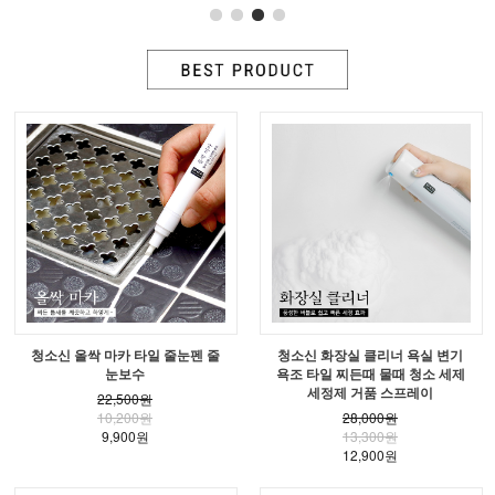
청소신 올싹 마카 타일 줄눈펜 줄
청소신 화장실 클리너 욕실 변기
눈보수
욕조 타일 찌든때 물때 청소 세제
세정제 거품 스프레이
22,500원
10,200원
28,000원
9,900원
13,300원
12,900원