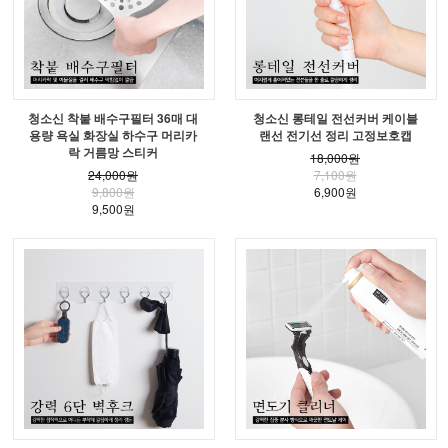
청소신 착붙 배수구필터 36매 대
청소신 롱테일 전선커버 케이블
용량 욕실 화장실 하수구 머리카
랜선 전기선 정리 고정보호캡
락 거름망 스티커
18,000원
24,000원
7,100원
9,800원
6,900원
9,500원