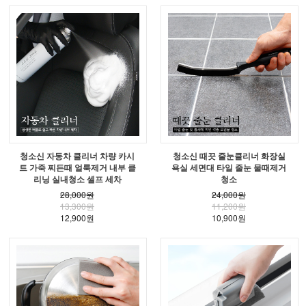
청소신 자동차 클리너 차량 카시
청소신 때끗 줄눈클리너 화장실
트 가죽 찌든때 얼룩제거 내부 클
욕실 세면대 타일 줄눈 물때제거
리닝 실내청소 셀프 세차
청소
28,000원
24,000원
13,300원
11,200원
12,900원
10,900원