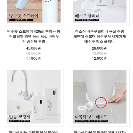
방수핏 스프레이 420ml 뿌리는 방
청소신 배수구클리너 욕실 주방
수 코팅제 외벽 옥상 욕실 바닥누
세면대 씽크대 하수구 냄새제거제
수 방수제 투명
배수구 청소 클리너
45,000원
28,000원
18,500원
13,300원
17,900원
12,900원
청소신 만능 코팅제 욕실 화장실
청소신 다목적 방수테이프 2개 다