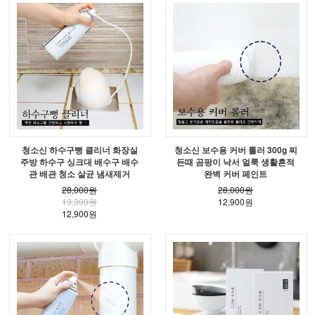
청소신 하수구뻥 클리너 화장실
청소신 보수용 커버 롤러 300g 찌
주방 하수구 싱크대 배수구 배수
든때 곰팡이 낙서 얼룩 생활흔적
관 배관 청소 살균 냄새제거
완벽 커버 페인트
28,000원
28,000원
13,300원
12,900원
12,900원