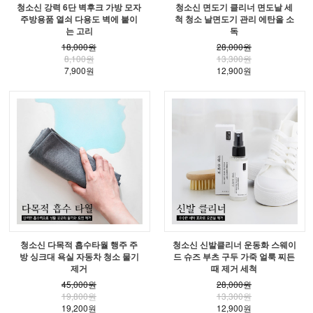
청소신 강력 6단 벽후크 가방 모자
청소신 면도기 클리너 면도날 세
주방용품 열쇠 다용도 벽에 붙이
척 청소 날면도기 관리 에탄올 소
는 고리
독
18,000원
28,000원
8,100원
13,300원
7,900원
12,900원
청소신 다목적 흡수타월 행주 주
청소신 신발클리너 운동화 스웨이
방 싱크대 욕실 자동차 청소 물기
드 슈즈 부츠 구두 가죽 얼룩 찌든
제거
때 제거 세척
45,000원
28,000원
19,800원
13,300원
19,200원
12,900원