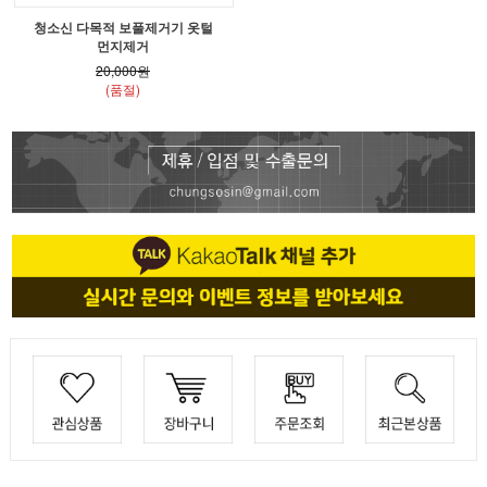
청소신 다목적 보풀제거기 옷털
먼지제거
20,000원
(품절)