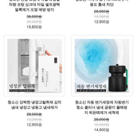
차량 코팅 싱크대 타일 셀프광택
용도 틈새 차단
얼룩제거 오염 예방 방지
28,000원
38,000원
13,300원
20,400원
12,900원
19,800원
청소신 강력한 냉장고탈취제 김치
청소신 자동 변기세정제 자동변기
냄새 냉장고 냉동고 냄새제거
청소 클리너 냄새 곰팡이 물때방
지 찌든때제거 세척제
28,000원
13,300원
28,000원
12,900원
15,400원
14,900원