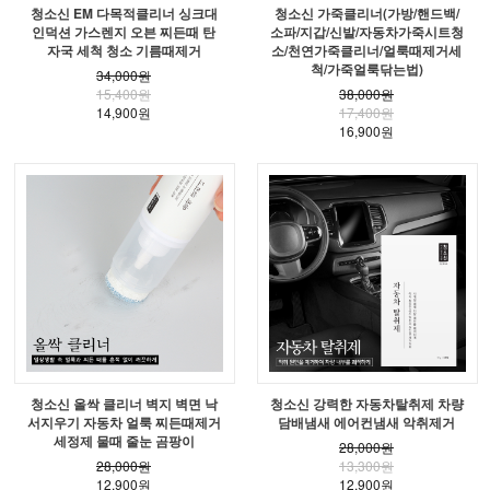
청소신 EM 다목적클리너 싱크대
청소신 가죽클리너(가방/핸드백/
인덕션 가스렌지 오븐 찌든때 탄
소파/지갑/신발/자동차가죽시트청
자국 세척 청소 기름때제거
소/천연가죽클리너/얼룩때제거세
척/가죽얼룩닦는법)
34,000원
15,400원
38,000원
14,900원
17,400원
16,900원
청소신 올싹 클리너 벽지 벽면 낙
청소신 강력한 자동차탈취제 차량
서지우기 자동차 얼룩 찌든때제거
담배냄새 에어컨냄새 악취제거
세정제 물때 줄눈 곰팡이
28,000원
28,000원
13,300원
12,900원
12,900원