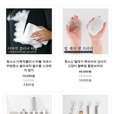
청소신 다목적클리너 타월 극세사
청소신 털제거 펫브러쉬 강아지
주방청소 셀프세차 필수품 스크래
고양이 털빠짐 힐링브러쉬
치 방지
45,000원
10,000원
18,600원
5,000원
18,000원
4,800원