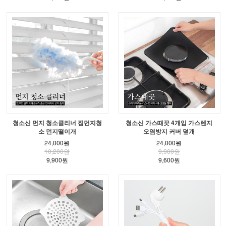
청소신 먼지 청소클리너 집먼지청
청소신 가스때끗 4개입 가스렌지
소 먼지떨이개
오염방지 커버 덮개
24,000원
24,000원
10,200원
9,900원
9,900원
9,600원