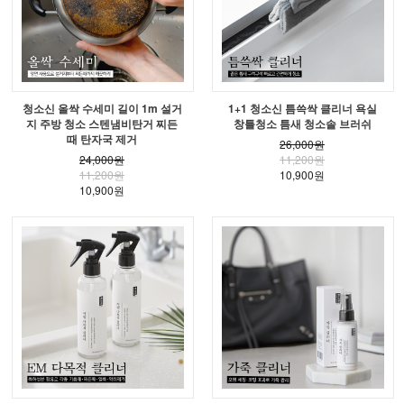
청소신 올싹 수세미 길이 1m 설거
1+1 청소신 틈쓱싹 클리너 욕실
지 주방 청소 스텐냄비탄거 찌든
창틀청소 틈새 청소솔 브러쉬
때 탄자국 제거
26,000원
24,000원
11,200원
11,200원
10,900원
10,900원