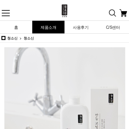
홈
제품소개
사용후기
C/S센터
청소신
청소신