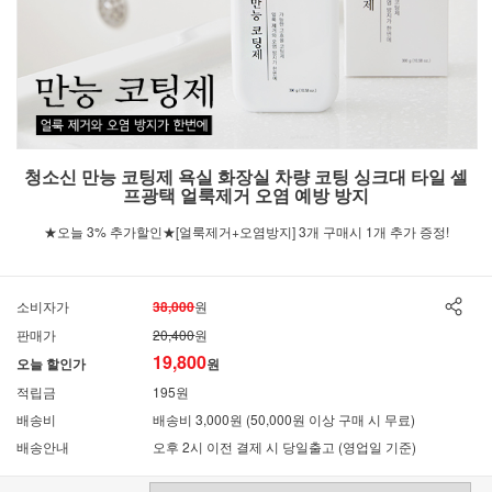
청소신 만능 코팅제 욕실 화장실 차량 코팅 싱크대 타일 셀
프광택 얼룩제거 오염 예방 방지
★오늘 3% 추가할인★[얼룩제거+오염방지] 3개 구매시 1개 추가 증정!
소비자가
38,000
원
판매가
20,400
원
19,800
오늘 할인가
원
적립금
195원
배송비
배송비 3,000원 (50,000원 이상 구매 시 무료)
배송안내
오후 2시 이전 결제 시 당일출고 (영업일 기준)