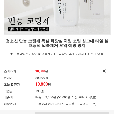
청소신 만능 코팅제 욕실 화장실 차량 코팅 싱크대 타일 셀
프광택 얼룩제거 오염 예방 방지
★오늘 3% 추가할인★[얼룩제거+오염방지] 3개 구매시 1개 추가 증정!
소비자가
38,000
원
판매가
20,400
원
19,800
오늘 할인가
원
적립금
195원
배송비
배송비 3,000원 (50,000원 이상 구매 시 무료)
배송안내
오후 2시 이전 결제 시 당일출고 (영업일 기준)