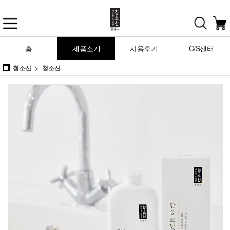
홈
제품소개
사용후기
C/S센터
청소신
청소신