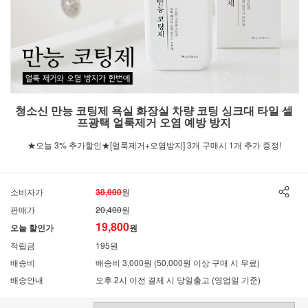
청소신 만능 코팅제 욕실 화장실 차량 코팅 싱크대 타일 셀
프광택 얼룩제거 오염 예방 방지
★오늘 3% 추가할인★[얼룩제거+오염방지] 3개 구매시 1개 추가 증정!
소비자가
38,000
원
판매가
20,400
원
19,800
오늘 할인가
원
적립금
195원
배송비
배송비 3,000원 (50,000원 이상 구매 시 무료)
배송안내
오후 2시 이전 결제 시 당일출고 (영업일 기준)