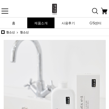
홈
제품소개
사용후기
C/S센터
청소신
청소신