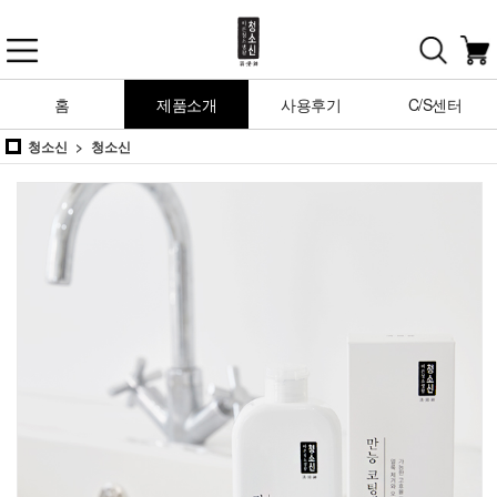
홈
제품소개
사용후기
C/S센터
청소신
청소신