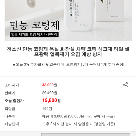
청소신 만능 코팅제 욕실 화장실 차량 코팅 싱크대 타일 셀
프광택 얼룩제거 오염 예방 방지
★오늘 3% 추가할인★[얼룩제거+오염방지] 3개 구매시 1개 추가 증정!
소비자가
38,000
원
판매가
20,400
원
19,800
오늘 할인가
원
적립금
195원
배송비
배송비 3,000원 (50,000원 이상 구매 시 무료)
배송안내
오후 2시 이전 결제 시 당일출고 (영업일 기준)