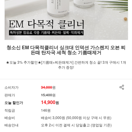
청소신 EM 다목적클리너 싱크대 인덕션 가스렌지 오븐 찌
든때 탄자국 세척 청소 기름때제거
★오늘 3% 추가할인★[기름때+찌든때제거] 간편하게 청소 끝! 3개 구매시 1개
추가 증정!
소비자가
34,000
원
판매가
15,400
원
14,900
오늘 할인가
원
적립금
146원
배송비
배송비 3,000원 (50,000원 이상 구매 시 무료)
배송안내
오후 2시 이전 결제 시 당일출고 (영업일 기준)