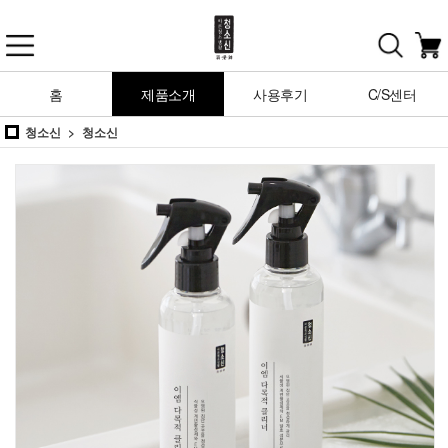
홈
제품소개
사용후기
C/S센터
청소신
청소신