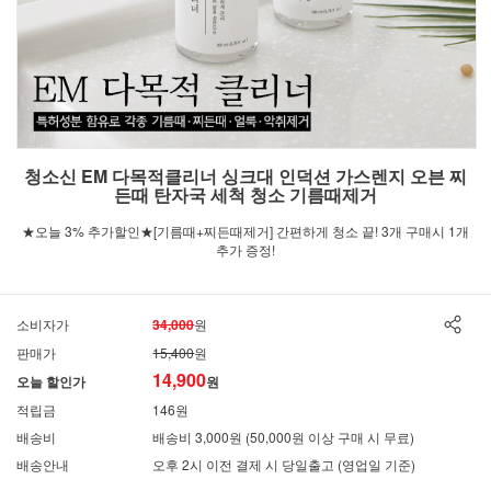
청소신 EM 다목적클리너 싱크대 인덕션 가스렌지 오븐 찌
든때 탄자국 세척 청소 기름때제거
★오늘 3% 추가할인★[기름때+찌든때제거] 간편하게 청소 끝! 3개 구매시 1개
추가 증정!
소비자가
34,000
원
판매가
15,400
원
14,900
오늘 할인가
원
적립금
146원
배송비
배송비 3,000원 (50,000원 이상 구매 시 무료)
배송안내
오후 2시 이전 결제 시 당일출고 (영업일 기준)