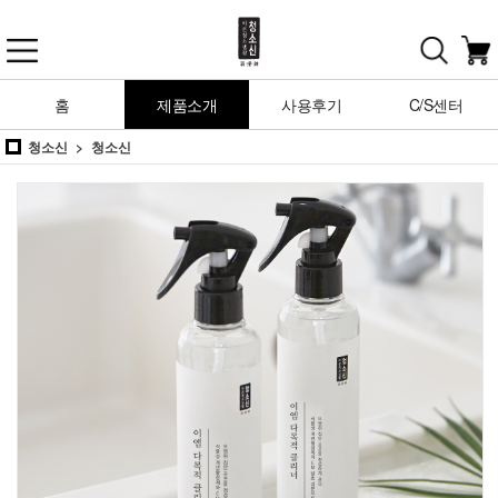
홈
제품소개
사용후기
C/S센터
청소신
청소신