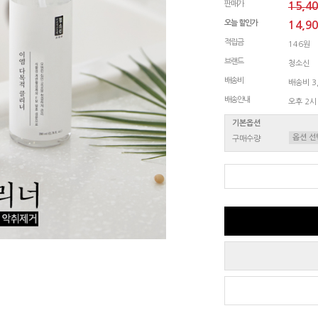
판매가
15,4
오늘 할인가
14,9
적립금
146원
브랜드
청소신
배송비
배송비 3,
배송안내
오후 2시
기본옵션
구매수량