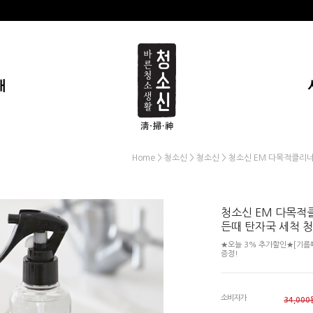
개
>
>
> 청소신 EM 다목적클리
Home
청소신
청소신
청소신 EM 다목적
든때 탄자국 세척 
★오늘 3% 추가할인★[기름때
증정!
소비자가
34,000