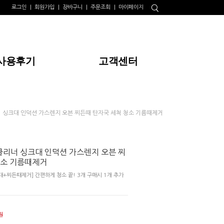
로그인
회원가입
장바구니
주문조회
마이페이지
사용후기
고객센터
너 싱크대 인덕션 가스렌지 오븐 찌든때 탄자국 세척 청소 기름때제거
클리너 싱크대 인덕션 가스렌지 오븐 찌
청소 기름때제거
+찌든때제거] 간편하게 청소 끝! 3개 구매시 1개 추가
원