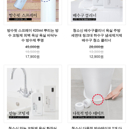
방수핏 스프레이 420ml 뿌리는 방
청소신 배수구클리너 욕실 주방
수 코팅제 외벽 옥상 욕실 바닥누
세면대 씽크대 하수구 냄새제거제
수 방수제 투명
배수구 청소 클리너
45,000원
28,000원
18,500원
13,300원
17,900원
12,900원
청소신 만능 코팅제 욕실 화장실
청소신 다목적 방수테이프 2개 다