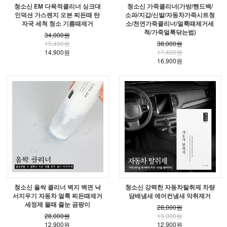
청소신 EM 다목적클리너 싱크대
청소신 가죽클리너(가방/핸드백/
인덕션 가스렌지 오븐 찌든때 탄
소파/지갑/신발/자동차가죽시트청
자국 세척 청소 기름때제거
소/천연가죽클리너/얼룩때제거세
척/가죽얼룩닦는법)
34,000원
15,400원
38,000원
14,900원
17,400원
16,900원
청소신 올싹 클리너 벽지 벽면 낙
청소신 강력한 자동차탈취제 차량
서지우기 자동차 얼룩 찌든때제거
담배냄새 에어컨냄새 악취제거
세정제 물때 줄눈 곰팡이
28,000원
28,000원
13,300원
12,900원
12,900원