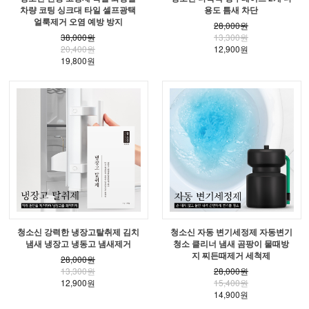
차량 코팅 싱크대 타일 셀프광택
용도 틈새 차단
얼룩제거 오염 예방 방지
28,000원
38,000원
13,300원
20,400원
12,900원
19,800원
청소신 강력한 냉장고탈취제 김치
청소신 자동 변기세정제 자동변기
냄새 냉장고 냉동고 냄새제거
청소 클리너 냄새 곰팡이 물때방
지 찌든때제거 세척제
28,000원
13,300원
28,000원
12,900원
15,400원
14,900원