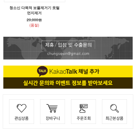
청소신 다목적 보풀제거기 옷털
먼지제거
20,000원
(품절)