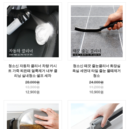
청소신 자동차 클리너 차량 카시
청소신 때끗 줄눈클리너 화장실
트 가죽 찌든때 얼룩제거 내부 클
욕실 세면대 타일 줄눈 물때제거
리닝 실내청소 셀프 세차
청소
28,000원
24,000원
13,300원
11,200원
12,900원
10,900원