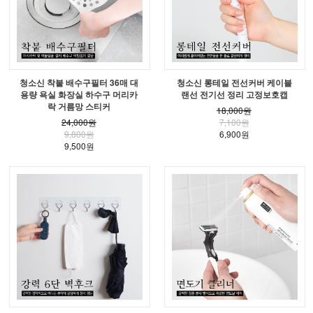
청소신 착붙 배수구필터 36매 대
청소신 롱테일 전선커버 케이블
용량 욕실 화장실 하수구 머리카
랜선 전기선 정리 고정보호캡
락 거름망 스티커
18,000원
24,000원
7,100원
9,800원
6,900원
9,500원