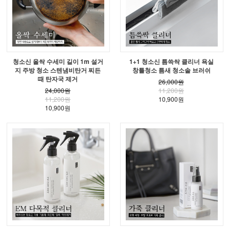
청소신 올싹 수세미 길이 1m 설거
1+1 청소신 틈쓱싹 클리너 욕실
지 주방 청소 스텐냄비탄거 찌든
창틀청소 틈새 청소솔 브러쉬
때 탄자국 제거
26,000원
24,000원
11,200원
11,200원
10,900원
10,900원