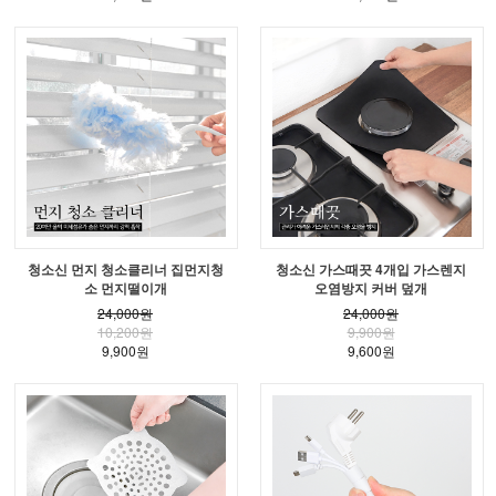
청소신 먼지 청소클리너 집먼지청
청소신 가스때끗 4개입 가스렌지
소 먼지떨이개
오염방지 커버 덮개
24,000원
24,000원
10,200원
9,900원
9,900원
9,600원