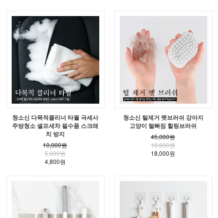
청소신 다목적클리너 타월 극세사
청소신 털제거 펫브러쉬 강아지
주방청소 셀프세차 필수품 스크래
고양이 털빠짐 힐링브러쉬
치 방지
45,000원
10,000원
18,600원
5,000원
18,000원
4,800원