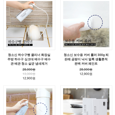
청소신 하수구뻥 클리너 화장실
청소신 보수용 커버 롤러 300g 찌
주방 하수구 싱크대 배수구 배수
든때 곰팡이 낙서 얼룩 생활흔적
관 배관 청소 살균 냄새제거
완벽 커버 페인트
28,000원
28,000원
13,300원
12,900원
12,900원