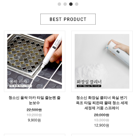
청소신 올싹 마카 타일 줄눈펜 줄
청소신 화장실 클리너 욕실 변기
눈보수
욕조 타일 찌든때 물때 청소 세제
세정제 거품 스프레이
22,500원
10,200원
28,000원
9,900원
13,300원
12,900원