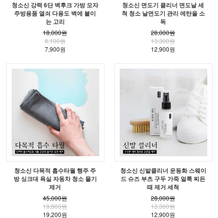
청소신 강력 6단 벽후크 가방 모자
청소신 면도기 클리너 면도날 세
주방용품 열쇠 다용도 벽에 붙이
척 청소 날면도기 관리 에탄올 소
는 고리
독
18,000원
28,000원
8,100원
13,300원
7,900원
12,900원
청소신 다목적 흡수타월 행주 주
청소신 신발클리너 운동화 스웨이
방 싱크대 욕실 자동차 청소 물기
드 슈즈 부츠 구두 가죽 얼룩 찌든
제거
때 제거 세척
45,000원
28,000원
19,800원
13,300원
19,200원
12,900원