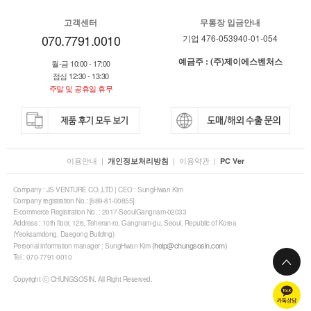
고객센터
무통장 입금안내
070.7791.0010
기업 476-053940-01-054
예금주 : (주)제이에스벤처스
월-금 10:00 - 17:00
점심 12:30 - 13:30
주말 및 공휴일 휴무
이용안내
|
|
이용약관
|
개인정보처리방침
PC Ver
Company : JS VENTURE CO.,LTD | CEO : SungHwan Kim
Company registration No.: [689-81-00855]
E-commerce Registration No. : 2017-SeoulGangnam-02033
Address : 10th floor, 126, Teheran-ro, Gangnam-gu, Seoul, Republic of Korea
(Yeoksamdong, Daegong Building)
(help@chungsosin.com)
Personal information manager : SungHwan Kim
Tel : 070-7791-0010
Copyright ⓒ CHUNGSOSIN. All Right Reserved.