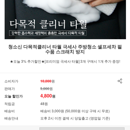
청소신 다목적클리너 타월 극세사 주방청소 셀프세차 필
수품 스크래치 방지
★오늘 3% 추가할인★[프리미엄 극세사 타월] 3개 구매시 1개 추가 증정!
소비자가
10,000
원
판매가
5,000
원
4,800
오늘 할인가
원
적립금
48원
배송비
배송비 3,000원 (50,000원 이상 구매 시 무료)
배송안내
오후 2시 이전 결제 시 당일출고 (영업일 기준)