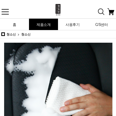
홈
제품소개
사용후기
C/S센터
청소신
청소신