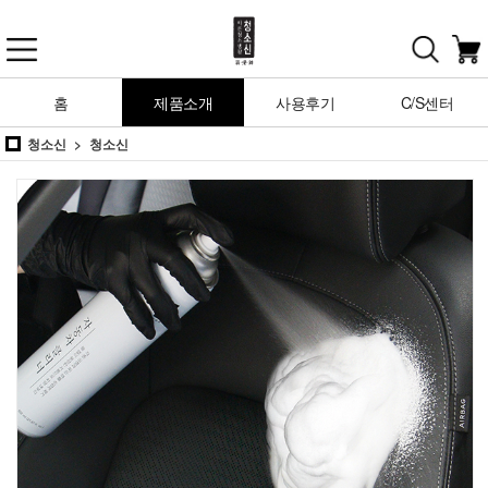
홈
제품소개
사용후기
C/S센터
청소신
청소신