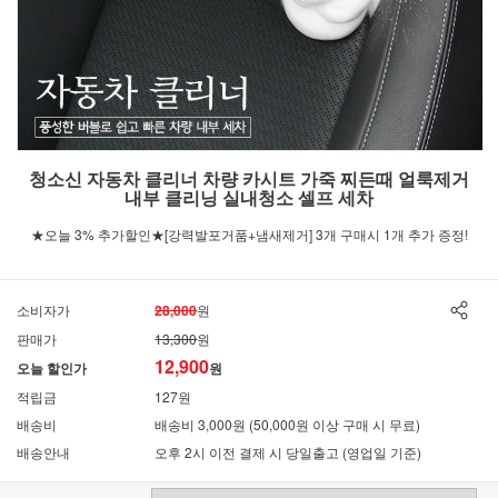
청소신 자동차 클리너 차량 카시트 가죽 찌든때 얼룩제거
내부 클리닝 실내청소 셀프 세차
★오늘 3% 추가할인★[강력발포거품+냄새제거] 3개 구매시 1개 추가 증정!
소비자가
28,000
원
판매가
13,300
원
12,900
오늘 할인가
원
적립금
127원
배송비
배송비 3,000원 (50,000원 이상 구매 시 무료)
배송안내
오후 2시 이전 결제 시 당일출고 (영업일 기준)