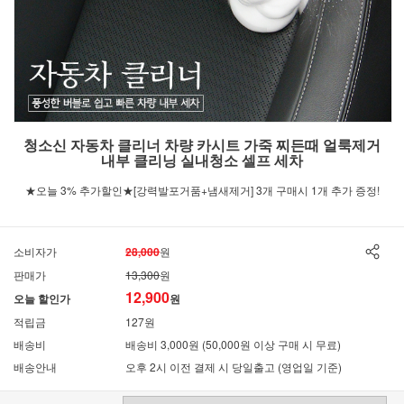
청소신 자동차 클리너 차량 카시트 가죽 찌든때 얼룩제거
내부 클리닝 실내청소 셀프 세차
★오늘 3% 추가할인★[강력발포거품+냄새제거] 3개 구매시 1개 추가 증정!
소비자가
28,000
원
판매가
13,300
원
12,900
오늘 할인가
원
적립금
127원
배송비
배송비 3,000원 (50,000원 이상 구매 시 무료)
배송안내
오후 2시 이전 결제 시 당일출고 (영업일 기준)