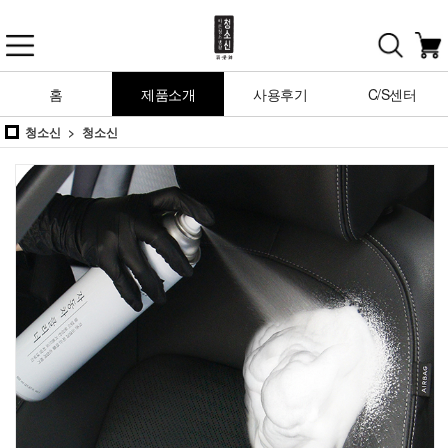
홈
제품소개
사용후기
C/S센터
청소신
청소신