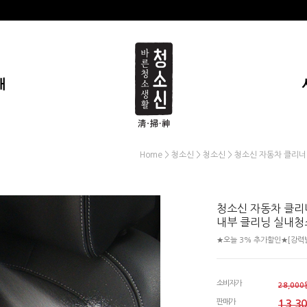
개
>
>
> 청소신 자동차 클리너
Home
청소신
청소신
청소신 자동차 클리
내부 클리닝 실내청
★오늘 3% 추가할인★[강력발
소비자가
28,000
판매가
13,3