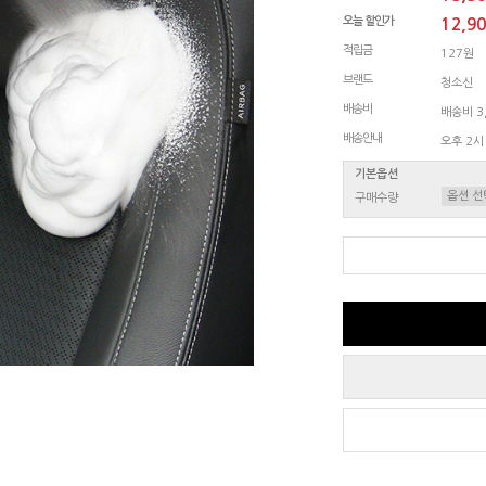
오늘 할인가
12,9
적립금
127원
브랜드
청소신
배송비
배송비 3,
배송안내
오후 2시
기본옵션
구매수량