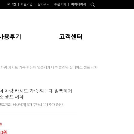
로그인
회원가입
장바구니
주문조회
마이페이지
사용후기
고객센터
 차량 카시트 가죽 찌든때 얼룩제거 내부 클리닝 실내청소 셀프 세차
너 차량 카시트 가죽 찌든때 얼룩제거
소 셀프 세차
포거품+냄새제거] 3개 구매시 1개 추가 증정!
원
00원