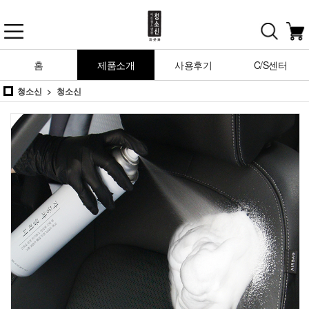
홈
제품소개
사용후기
C/S센터
청소신
청소신