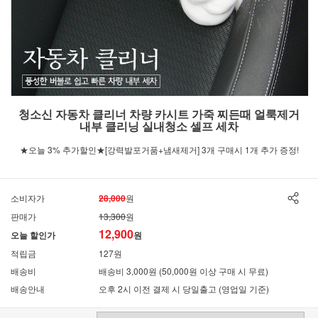
청소신 자동차 클리너 차량 카시트 가죽 찌든때 얼룩제거
내부 클리닝 실내청소 셀프 세차
★오늘 3% 추가할인★[강력발포거품+냄새제거] 3개 구매시 1개 추가 증정!
소비자가
28,000
원
판매가
13,300
원
12,900
오늘 할인가
원
적립금
127원
배송비
배송비 3,000원 (50,000원 이상 구매 시 무료)
배송안내
오후 2시 이전 결제 시 당일출고 (영업일 기준)