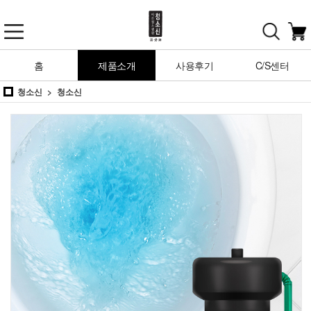
홈
제품소개
사용후기
C/S센터
청소신
청소신