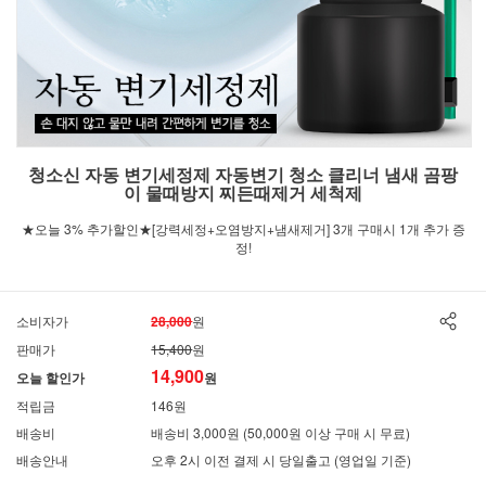
청소신 자동 변기세정제 자동변기 청소 클리너 냄새 곰팡
이 물때방지 찌든때제거 세척제
★오늘 3% 추가할인★[강력세정+오염방지+냄새제거] 3개 구매시 1개 추가 증
정!
소비자가
28,000
원
판매가
15,400
원
14,900
오늘 할인가
원
적립금
146원
배송비
배송비 3,000원 (50,000원 이상 구매 시 무료)
배송안내
오후 2시 이전 결제 시 당일출고 (영업일 기준)