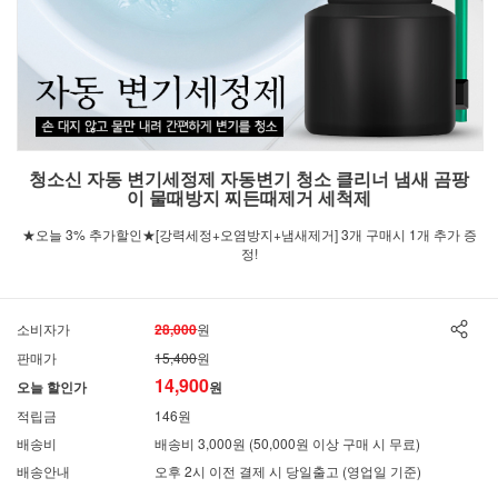
청소신 자동 변기세정제 자동변기 청소 클리너 냄새 곰팡
이 물때방지 찌든때제거 세척제
★오늘 3% 추가할인★[강력세정+오염방지+냄새제거] 3개 구매시 1개 추가 증
정!
소비자가
28,000
원
판매가
15,400
원
14,900
오늘 할인가
원
적립금
146원
배송비
배송비 3,000원 (50,000원 이상 구매 시 무료)
배송안내
오후 2시 이전 결제 시 당일출고 (영업일 기준)