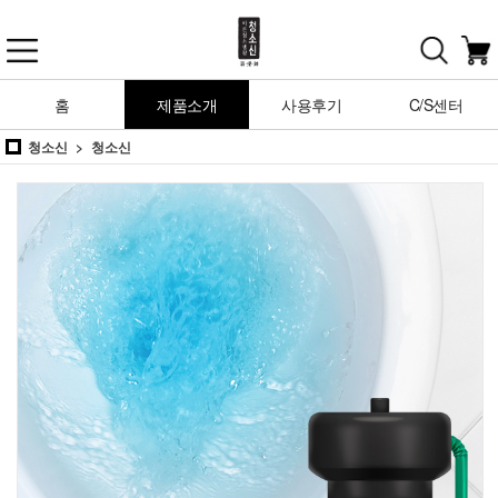
홈
제품소개
사용후기
C/S센터
청소신
청소신