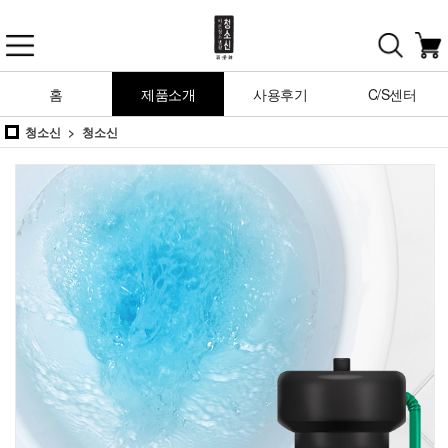
홈
제품소개
사용후기
C/S센터
청소신
청소신