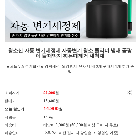
청소신 자동 변기세정제 자동변기 청소 클리너 냄새 곰팡
이 물때방지 찌든때제거 세척제
★오늘 3% 추가할인★[강력세정+오염방지+냄새제거] 3개 구매시 1개 추가 증
정!
소비자가
28,000
원
판매가
15,400
원
14,900
오늘 할인가
원
적립금
146원
배송비
배송비 3,000원 (50,000원 이상 구매 시 무료)
배송안내
오후 2시 이전 결제 시 당일출고 (영업일 기준)