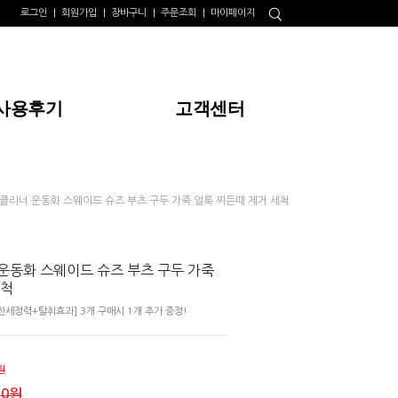
로그인
회원가입
장바구니
주문조회
마이페이지
사용후기
고객센터
클리너 운동화 스웨이드 슈즈 부츠 구두 가죽 얼룩 찌든때 제거 세척
운동화 스웨이드 슈즈 부츠 구두 가죽
세척
세정력+탈취효과] 3개 구매시 1개 추가 증정!
원
00원