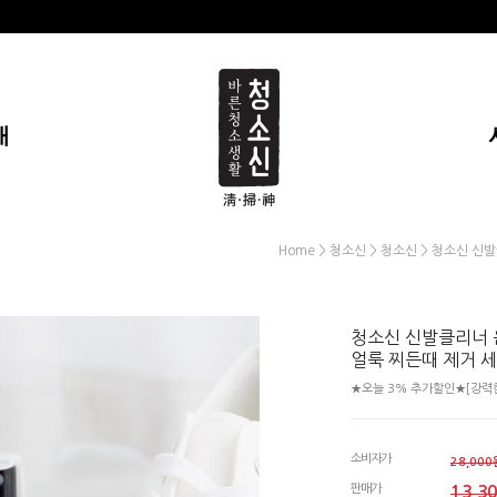
개
>
>
> 청소신 신발
Home
청소신
청소신
청소신 신발클리너 
얼룩 찌든때 제거 
★오늘 3% 추가할인★[강력한
소비자가
28,000
판매가
13,3