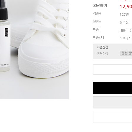
오늘 할인가
12,9
적립금
127원
브랜드
청소신
배송비
배송비 3,
배송안내
오후 2시
기본옵션
구매수량