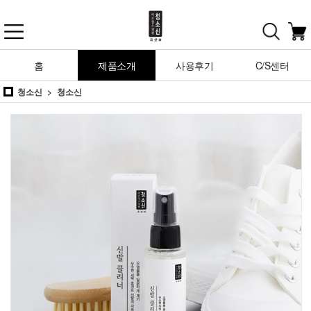
홈
제품소개
사용후기
C/S센터
청소신
청소신