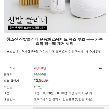
청소신 신발클리너 운동화 스웨이드 슈즈 부츠 구두 가죽
얼룩 찌든때 제거 세척
★오늘 3% 추가할인★[강력한세정력+탈취효과] 3개 구매시 1개 추가 증정!
소비자가
28,000
원
판매가
13,300
원
12,900
오늘 할인가
원
적립금
127원
배송비
배송비 3,000원 (50,000원 이상 구매 시 무료)
배송안내
오후 2시 이전 결제 시 당일출고 (영업일 기준)