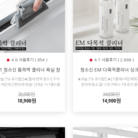
4.8 사용후기 ( 854 )
4.7 사용후기 ( 2,689 )
+1 청소신 틈쓱싹 클리너 욕실 창
청소신 EM 다목적클리너 싱
틀청소 틈새 청소솔 브러쉬
인덕션 가스렌지 오븐 찌든때 
늘 3% 추가할인★[틈새 완벽 청소!] 구석
★오늘 3% 추가할인★[기름때+찌든때제거
국 세척 청소 기름때제거
 찌든때 간편하게 해결! 선착순 1+1행사중
편하게 청소 끝! 3개 구매시 1개 추가 증
26,000원
34,000원
10,900원
14,900원