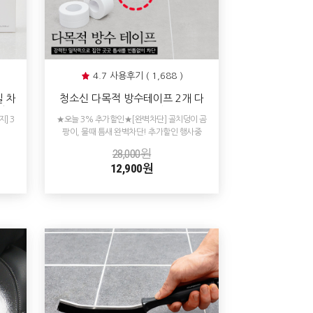
4.7 사용후기 ( 1,688 )
 차
청소신 다목적 방수테이프 2개 다
얼룩
용도 틈새 차단
] 3
★오늘 3% 추가할인★[완벽차단] 골치덩이 곰
팡이, 물때 틈새 완벽차단! 추가할인 행사중
28,000원
12,900원