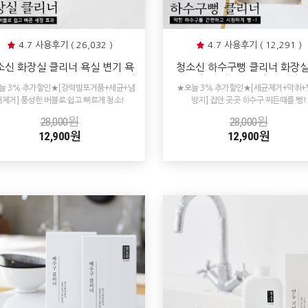
4.7 사용후기 ( 26,032 )
4.7 사용후기 ( 12,291 )
소신 화장실 클리너 욕실 변기 욕
청소신 하수구뻥 클리너 화장실
타일 찌든때 물때 청소 세제 세정
방 하수구 싱크대 배수구 배수관
늘 3% 추가할인★[강력발포거품+세균+냄
★오늘 3% 추가할인★[세균제거+악취+
제 거품 스프레이
관 청소 살균 냄새제거
새제거] 풍성한 버블로 쉽고 빠르게 청소!
방지] 집안 곳곳 하수구 찌든때를 뻥!
28,000원
28,000원
12,900원
12,900원