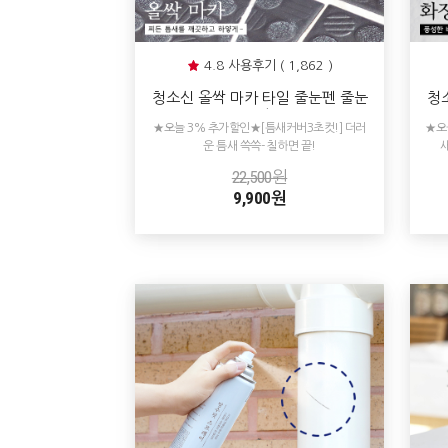
4.8 사용후기 ( 1,862 )
청소신 올싹 마카 타일 줄눈펜 줄눈
청
보수
조 
★오늘 3% 추가할인★[틈새커버3초컷!] 더러
★오
운 틈새 쓱쓱- 칠하면 끝!
22,500원
9,900원