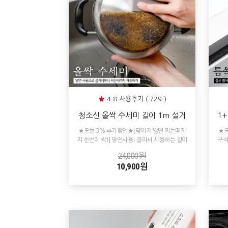
4.8 사용후기 ( 729 )
청소신 올싹 수세미 길이 1m 설거
1
지 주방 청소 스텐냄비탄거 찌든때
★오늘 3% 추가할인★[닦이지 않던 찌든때까
★오
탄자국 제거
지 한번에 싹!] 양면사용! 잘라서 사용하는 길이
구석
1m 요술 수세미!
24,000원
10,900원