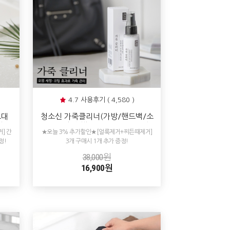
4.7 사용후기 ( 4,580 )
크대
청소신 가죽클리너(가방/핸드백/소
탄자
파/지갑/신발/자동차가죽시트청
] 간
★오늘 3% 추가할인★[얼룩제거+찌든때제거]
소/천연가죽클리너/얼룩때제거세
정!
3개 구매시 1개 추가 증정!
척/가죽얼룩닦는법)
38,000원
16,900원