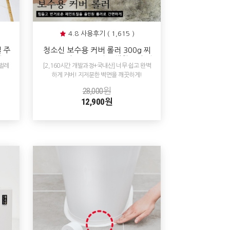
4.8 사용후기 ( 1,615 )
 주
청소신 보수용 커버 롤러 300g 찌
 배
든때 곰팡이 낙서 얼룩 생활흔적 완
벌레
[2,160시간 개발과정+국내산] 너무 쉽고 완벽
벽 커버 페인트
하게 커버! 지저분한 벽면을 깨끗하게!
28,000원
12,900원