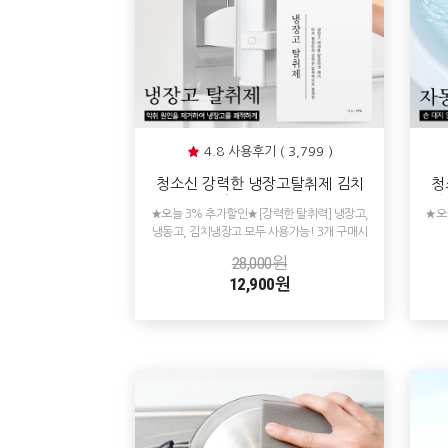
4.8 사용후기 ( 3,799 )
청소신 강력한 냉장고탈취제 김치
청
냄새 냉장고 냉동고 냄새제거
청
★오늘 3% 추가할인★[강력한 탈취력] 냉장고,
★오
냉동고, 김치냉장고 모두 사용가능! 3개 구매시
1개 추가 증정!
28,000원
12,900원