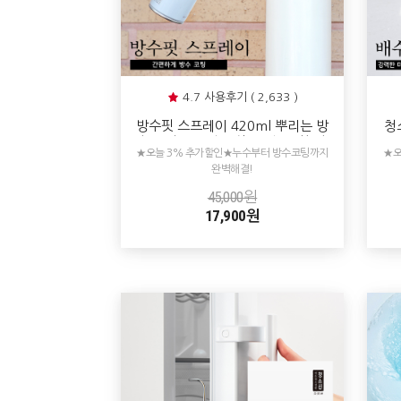
4.7 사용후기 ( 2,633 )
방수핏 스프레이 420ml 뿌리는 방
청
수 코팅제 외벽 옥상 욕실 바닥누수
면
★오늘 3% 추가할인★누수부터 방수코팅까지
★오
방수제 투명
완벽해결!
45,000원
17,900원