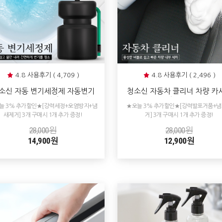
4.8 사용후기 ( 4,709 )
4.8 사용후기 ( 2,496 )
소신 자동 변기세정제 자동변기
청소신 자동차 클리너 차량 카
소 클리너 냄새 곰팡이 물때방지
가죽 찌든때 얼룩제거 내부 클
늘 3% 추가할인★[강력세정+오염방지+냄
★오늘 3% 추가할인★[강력발포거품+
찌든때제거 세척제
실내청소 셀프 세차
새제거] 3개 구매시 1개 추가 증정!
거] 3개 구매시 1개 추가 증정!
28,000원
28,000원
14,900원
12,900원