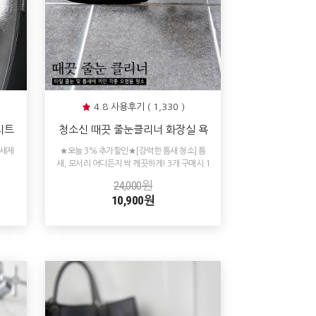
4.8 사용후기 ( 1,330 )
시트
청소신 때끗 줄눈클리너 화장실 욕
리닝
실 세면대 타일 줄눈 물때제거 청소
냄새제
★오늘 3% 추가할인★[강력한 틈새 청소] 틈
새, 모서리 어디든지 싹 깨끗하게! 3개 구매시 1
개 추가 증정!
24,000원
10,900원