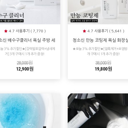
4.7 사용후기 ( 7,770 )
4.7 사용후기 ( 5,641 )
소신 배수구클리너 욕실 주방 세
청소신 만능 코팅제 욕실 화장실
대 씽크대 하수구 냄새제거제 배
량 코팅 싱크대 타일 셀프광택 
늘 3% 추가할인★[강력발포압력+냄새제
★오늘 3% 추가할인★[얼룩제거+오염방지
수구 청소 클리너
제거 오염 예방 방지
거] 3개 구매시 1개 추가 증정!
개 구매시 1개 추가 증정!
28,000원
38,000원
12,900원
19,800원