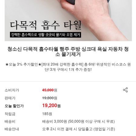
청소신 다목적 흡수타월 행주 주방 싱크대 욕실 자동차 청
소 물기제거
★오늘 3% 추가할인★[최대 20배 강력한 흡수력] 총 6매! 위생적인 비스코스 원
단! 3개 구매시 1개 추가 증정!
소비자가
45,000
원
판매가
19,800
원
19,200
오늘 할인가
원
적립금
185원
배송비
배송비 3,000원 (50,000원 이상 구매 시 무료)
배송안내
오후 2시 이전 결제 시 당일출고 (영업일 기준)