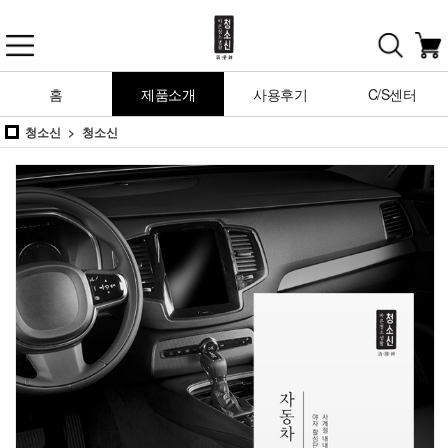
홈
제품소개
사용후기
C/S센터
청소신
청소신