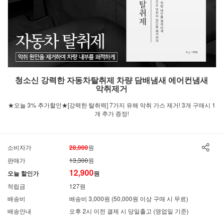
청소신 강력한 자동차탈취제 차량 담배냄새 에어컨냄새
악취제거
★오늘 3% 추가할인★[강력한 탈취력] 7가지 유해 악취 가스 제거! 3개 구매시 1
개 추가 증정!
소비자가
28,000
원
판매가
13,300
원
12,900
오늘 할인가
원
적립금
127원
배송비
배송비 3,000원 (50,000원 이상 구매 시 무료)
배송안내
오후 2시 이전 결제 시 당일출고 (영업일 기준)