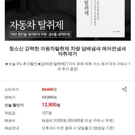
청소신 강력한 자동차탈취제 차량 담배냄새 에어컨냄새
악취제거
★오늘 3% 추가할인★[강력한 탈취력] 7가지 유해 악취 가스 제거! 3개 구매시 1
개 추가 증정!
소비자가
28,000
원
판매가
13,300
원
12,900
오늘 할인가
원
적립금
127원
배송비
배송비 3,000원 (50,000원 이상 구매 시 무료)
배송안내
오후 2시 이전 결제 시 당일출고 (영업일 기준)