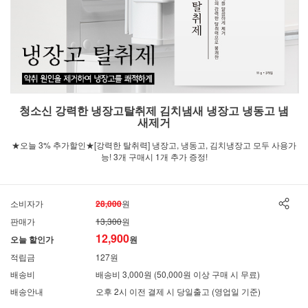
청소신 강력한 냉장고탈취제 김치냄새 냉장고 냉동고 냄
새제거
★오늘 3% 추가할인★[강력한 탈취력] 냉장고, 냉동고, 김치냉장고 모두 사용가
능! 3개 구매시 1개 추가 증정!
소비자가
28,000
원
판매가
13,300
원
12,900
오늘 할인가
원
적립금
127원
배송비
배송비 3,000원 (50,000원 이상 구매 시 무료)
배송안내
오후 2시 이전 결제 시 당일출고 (영업일 기준)