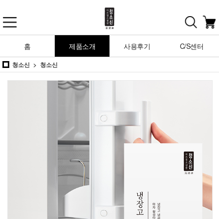
홈
제품소개
사용후기
C/S센터
청소신
청소신