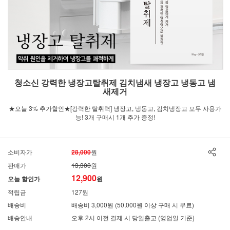
청소신 강력한 냉장고탈취제 김치냄새 냉장고 냉동고 냄
새제거
★오늘 3% 추가할인★[강력한 탈취력] 냉장고, 냉동고, 김치냉장고 모두 사용가
능! 3개 구매시 1개 추가 증정!
소비자가
28,000
원
판매가
13,300
원
12,900
오늘 할인가
원
적립금
127원
배송비
배송비 3,000원 (50,000원 이상 구매 시 무료)
배송안내
오후 2시 이전 결제 시 당일출고 (영업일 기준)