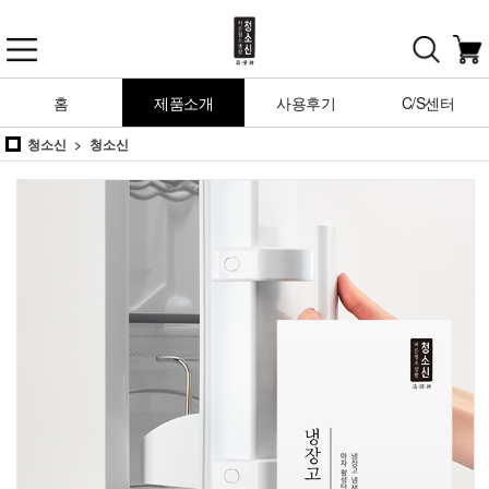
홈
제품소개
사용후기
C/S센터
청소신
청소신