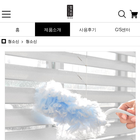
홈
제품소개
사용후기
C/S센터
청소신
청소신