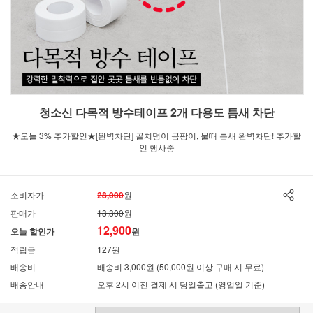
청소신 다목적 방수테이프 2개 다용도 틈새 차단
★오늘 3% 추가할인★[완벽차단] 골치덩이 곰팡이, 물때 틈새 완벽차단! 추가할
인 행사중
소비자가
28,000
원
판매가
13,300
원
12,900
오늘 할인가
원
적립금
127원
배송비
배송비 3,000원 (50,000원 이상 구매 시 무료)
배송안내
오후 2시 이전 결제 시 당일출고 (영업일 기준)