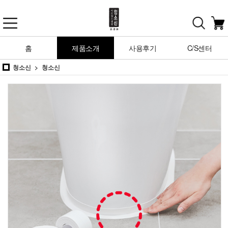
홈
제품소개
사용후기
C/S센터
청소신
청소신