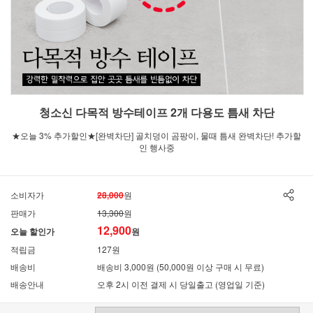
청소신 다목적 방수테이프 2개 다용도 틈새 차단
★오늘 3% 추가할인★[완벽차단] 골치덩이 곰팡이, 물때 틈새 완벽차단! 추가할
인 행사중
소비자가
28,000
원
판매가
13,300
원
12,900
오늘 할인가
원
적립금
127원
배송비
배송비 3,000원 (50,000원 이상 구매 시 무료)
배송안내
오후 2시 이전 결제 시 당일출고 (영업일 기준)