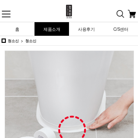
홈
제품소개
사용후기
C/S센터
청소신
청소신