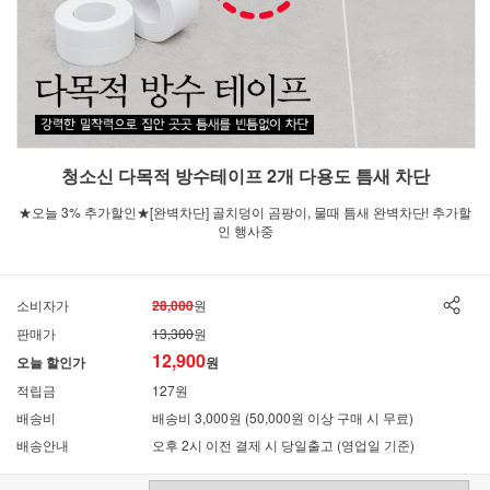
청소신 다목적 방수테이프 2개 다용도 틈새 차단
★오늘 3% 추가할인★[완벽차단] 골치덩이 곰팡이, 물때 틈새 완벽차단! 추가할
인 행사중
소비자가
28,000
원
판매가
13,300
원
12,900
오늘 할인가
원
적립금
127원
배송비
배송비 3,000원 (50,000원 이상 구매 시 무료)
배송안내
오후 2시 이전 결제 시 당일출고 (영업일 기준)