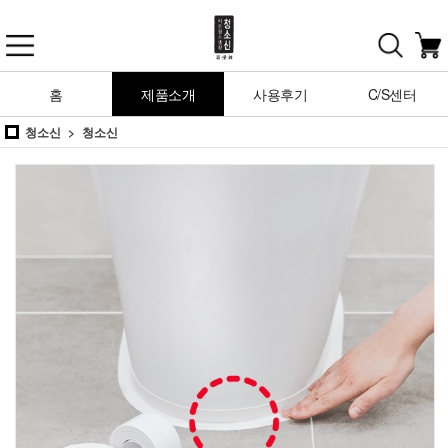
홈
제품소개
사용후기
C/S센터
청소신
청소신