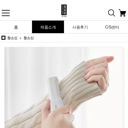
홈
제품소개
사용후기
C/S센터
청소신
청소신