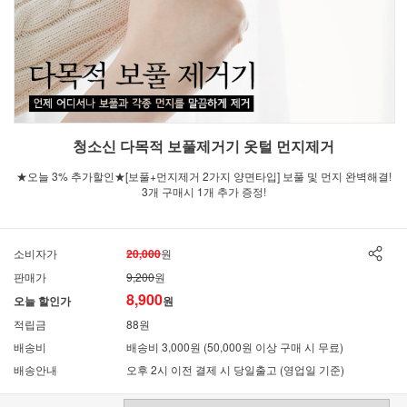
청소신 다목적 보풀제거기 옷털 먼지제거
★오늘 3% 추가할인★[보풀+먼지제거 2가지 양면타입] 보풀 및 먼지 완벽해결!
3개 구매시 1개 추가 증정!
소비자가
20,000
원
판매가
9,200
원
8,900
오늘 할인가
원
적립금
88원
배송비
배송비 3,000원 (50,000원 이상 구매 시 무료)
배송안내
오후 2시 이전 결제 시 당일출고 (영업일 기준)