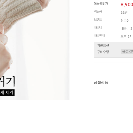
오늘 할인가
8,90
적립금
88원
브랜드
청소신
배송비
배송비 3,
배송안내
오후 2시
기본옵션
구매수량
품절상품