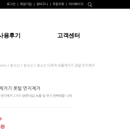
로그인
회원가입
장바구니
주문조회
마이페이지
사용후기
고객센터
>
>
> 청소신 다목적 보풀제거기 옷털 먼지제거
ome
청소신
청소신
제거기 옷털 먼지제거
먼지제거 2가지 양면타입] 보풀 및 먼지 완벽해결! 3개
원
0원