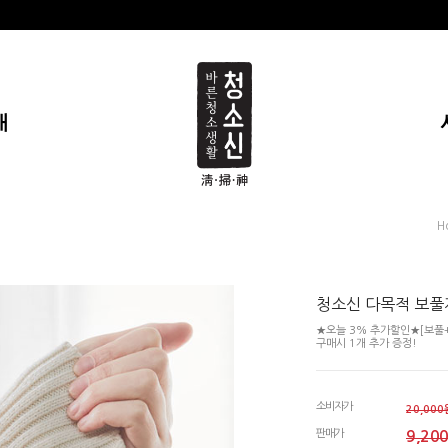
개
H
청소신 다목적 보풀
★오늘 3% 추가할인★[보풀+
구매시 1개 추가 증정!
소비자가
20,000
판매가
9,20