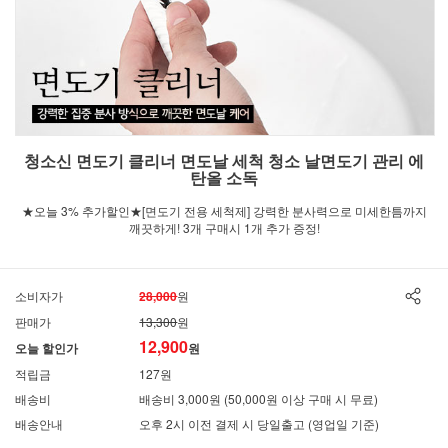
청소신 면도기 클리너 면도날 세척 청소 날면도기 관리 에
탄올 소독
★오늘 3% 추가할인★[면도기 전용 세척제] 강력한 분사력으로 미세한틈까지
깨끗하게! 3개 구매시 1개 추가 증정!
소비자가
28,000
원
판매가
13,300
원
12,900
오늘 할인가
원
적립금
127원
배송비
배송비 3,000원 (50,000원 이상 구매 시 무료)
배송안내
오후 2시 이전 결제 시 당일출고 (영업일 기준)