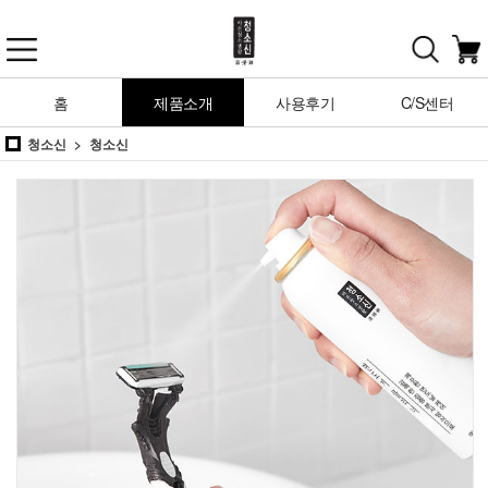
홈
제품소개
사용후기
C/S센터
청소신
청소신