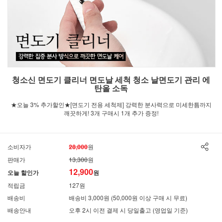
청소신 면도기 클리너 면도날 세척 청소 날면도기 관리 에
탄올 소독
★오늘 3% 추가할인★[면도기 전용 세척제] 강력한 분사력으로 미세한틈까지
깨끗하게! 3개 구매시 1개 추가 증정!
소비자가
28,000
원
판매가
13,300
원
12,900
오늘 할인가
원
적립금
127원
배송비
배송비 3,000원 (50,000원 이상 구매 시 무료)
배송안내
오후 2시 이전 결제 시 당일출고 (영업일 기준)