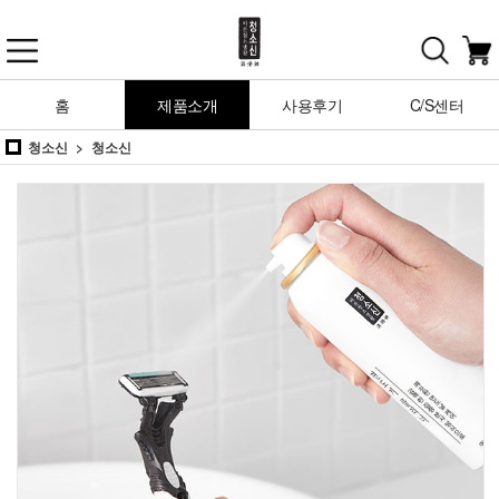
홈
제품소개
사용후기
C/S센터
청소신
청소신