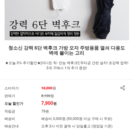
청소신 강력 6단 벽후크 가방 모자 주방용품 열쇠 다용도
벽에 붙이는 고리
★오늘 3% 추가할인★[어디든 착- 만능 벽후크!] 무타공 간편 설치! 초강력 접착!
3개 구매시 1개 추가 증정!
소비자가
18,000
원
판매가
8,100
원
7,900
오늘 할인가
원
적립금
79원
배송비
배송비 3,000원 (50,000원 이상 구매 시 무료)
배송안내
오후 2시 이전 결제 시 당일출고 (영업일 기준)