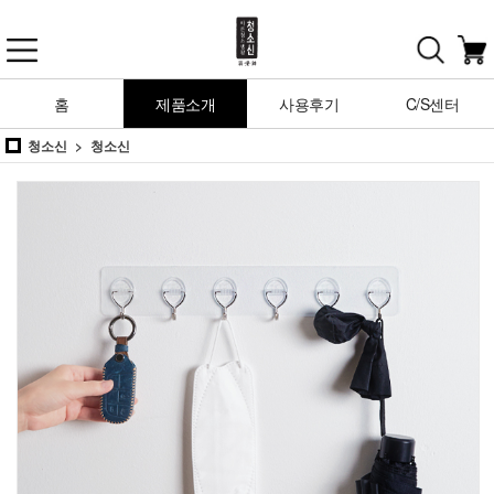
홈
제품소개
사용후기
C/S센터
청소신
청소신