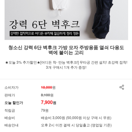
청소신 강력 6단 벽후크 가방 모자 주방용품 열쇠 다용도
벽에 붙이는 고리
★오늘 3% 추가할인★[어디든 착- 만능 벽후크!] 무타공 간편 설치! 초강력 접착!
3개 구매시 1개 추가 증정!
소비자가
18,000
원
판매가
8,100
원
7,900
오늘 할인가
원
적립금
79원
배송비
배송비 3,000원 (50,000원 이상 구매 시 무료)
배송안내
오후 2시 이전 결제 시 당일출고 (영업일 기준)