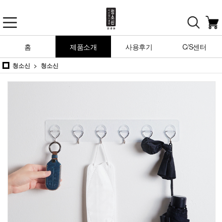
홈
제품소개
사용후기
C/S센터
청소신
청소신