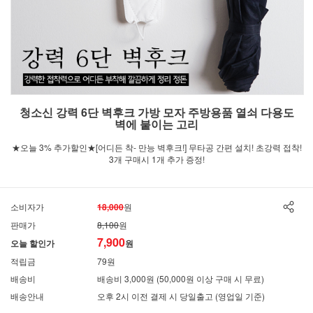
청소신 강력 6단 벽후크 가방 모자 주방용품 열쇠 다용도
벽에 붙이는 고리
★오늘 3% 추가할인★[어디든 착- 만능 벽후크!] 무타공 간편 설치! 초강력 접착!
3개 구매시 1개 추가 증정!
소비자가
18,000
원
판매가
8,100
원
7,900
오늘 할인가
원
적립금
79원
배송비
배송비 3,000원 (50,000원 이상 구매 시 무료)
배송안내
오후 2시 이전 결제 시 당일출고 (영업일 기준)