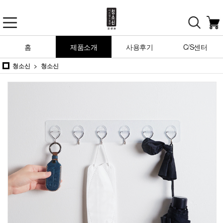
홈
제품소개
사용후기
C/S센터
청소신
청소신