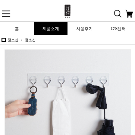
홈
제품소개
사용후기
C/S센터
청소신
청소신