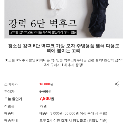
청소신 강력 6단 벽후크 가방 모자 주방용품 열쇠 다용도
벽에 붙이는 고리
★오늘 3% 추가할인★[어디든 착- 만능 벽후크!] 무타공 간편 설치! 초강력 접착!
3개 구매시 1개 추가 증정!
소비자가
18,000
원
판매가
8,100
원
7,900
오늘 할인가
원
적립금
79원
배송비
배송비 3,000원 (50,000원 이상 구매 시 무료)
배송안내
오후 2시 이전 결제 시 당일출고 (영업일 기준)