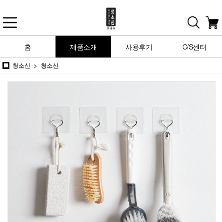
홈
제품소개
사용후기
C/S센터
청소신
청소신