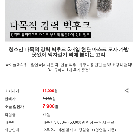
청소신 다목적 강력 벽후크 5개입 현관 마스크 모자 가방
못없이 액자걸기 벽에 붙이는 고리
★오늘 3% 추가할인★[어디든 착- 만능 벽후크!] 무타공 간편 설치! 초강력 접착!
3개 구매시 1개 추가 증정!
소비자가
18,000
원
판매가
8,100
원
7,900
오늘 할인가
원
적립금
79원
배송비
배송비 3,000원 (50,000원 이상 구매 시 무료)
배송안내
오후 2시 이전 결제 시 당일출고 (영업일 기준)