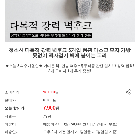
청소신 다목적 강력 벽후크 5개입 현관 마스크 모자 가방
못없이 액자걸기 벽에 붙이는 고리
★오늘 3% 추가할인★[어디든 착- 만능 벽후크!] 무타공 간편 설치! 초강력 접착!
3개 구매시 1개 추가 증정!
소비자가
18,000
원
판매가
8,100
원
7,900
오늘 할인가
원
적립금
79원
배송비
배송비 3,000원 (50,000원 이상 구매 시 무료)
배송안내
오후 2시 이전 결제 시 당일출고 (영업일 기준)