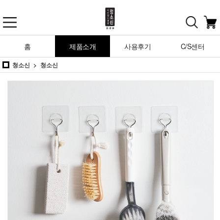
홈
제품소개
사용후기
C/S센터
청소신
청소신