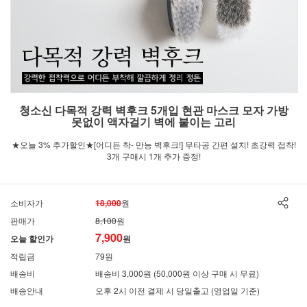
청소신 다목적 강력 벽후크 5개입 현관 마스크 모자 가방
못없이 액자걸기 벽에 붙이는 고리
★오늘 3% 추가할인★[어디든 착- 만능 벽후크!] 무타공 간편 설치! 초강력 접착!
3개 구매시 1개 추가 증정!
소비자가
18,000
원
판매가
8,100
원
7,900
오늘 할인가
원
적립금
79원
배송비
배송비 3,000원 (50,000원 이상 구매 시 무료)
배송안내
오후 2시 이전 결제 시 당일출고 (영업일 기준)