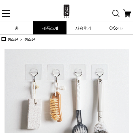
홈
제품소개
사용후기
C/S센터
청소신
청소신