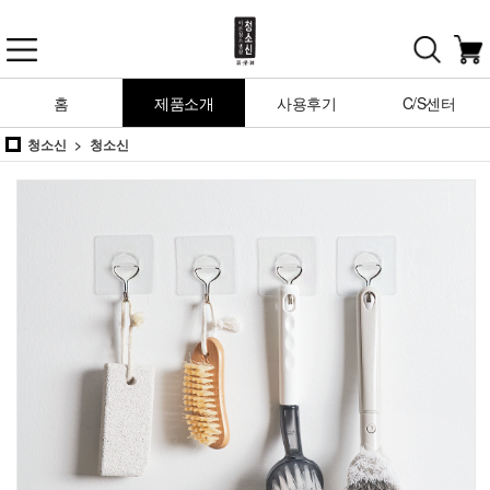
홈
제품소개
사용후기
C/S센터
청소신
청소신