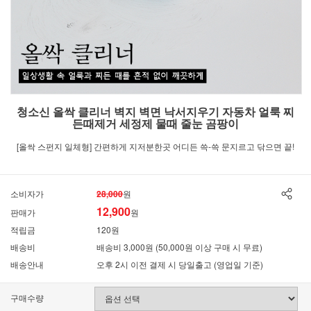
청소신 올싹 클리너 벽지 벽면 낙서지우기 자동차 얼룩 찌
든때제거 세정제 물때 줄눈 곰팡이
[올싹 스펀지 일체형] 간편하게 지저분한곳 어디든 쓱-쓱 문지르고 닦으면 끝!
소비자가
28,000
원
12,900
판매가
원
적립금
120원
배송비
배송비 3,000원 (50,000원 이상 구매 시 무료)
배송안내
오후 2시 이전 결제 시 당일출고 (영업일 기준)
구매수량