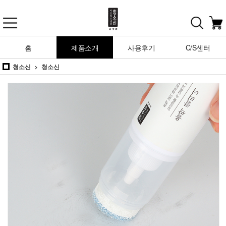
홈
제품소개
사용후기
C/S센터
청소신
청소신