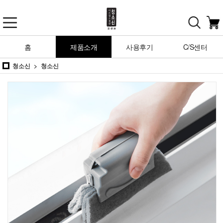
홈
제품소개
사용후기
C/S센터
청소신
청소신