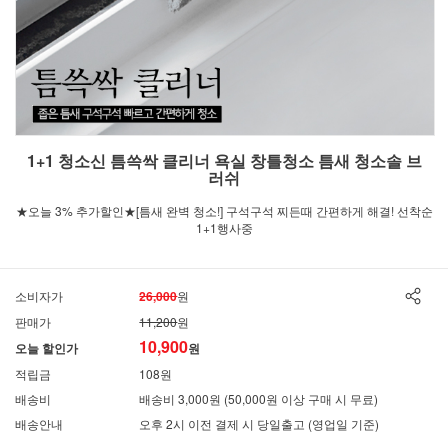
1+1 청소신 틈쓱싹 클리너 욕실 창틀청소 틈새 청소솔 브
러쉬
★오늘 3% 추가할인★[틈새 완벽 청소!] 구석구석 찌든때 간편하게 해결! 선착순
1+1행사중
소비자가
26,000
원
판매가
11,200
원
10,900
오늘 할인가
원
적립금
108원
배송비
배송비 3,000원 (50,000원 이상 구매 시 무료)
배송안내
오후 2시 이전 결제 시 당일출고 (영업일 기준)