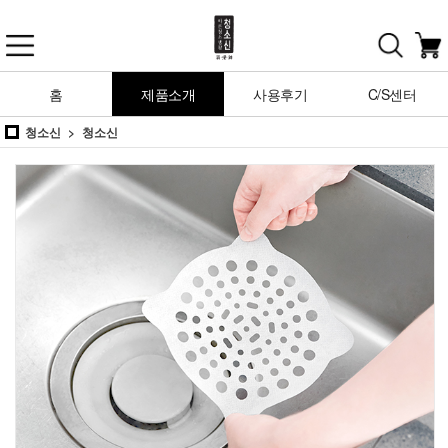
홈
제품소개
사용후기
C/S센터
청소신
청소신