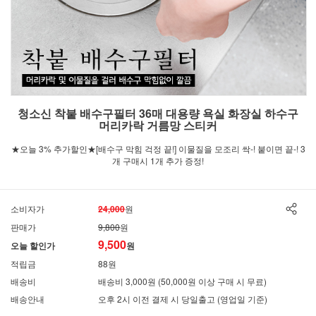
청소신 착붙 배수구필터 36매 대용량 욕실 화장실 하수구
머리카락 거름망 스티커
★오늘 3% 추가할인★[배수구 막힘 걱정 끝!] 이물질을 모조리 싹-! 붙이면 끝-! 3
개 구매시 1개 추가 증정!
소비자가
24,000
원
판매가
9,800
원
9,500
오늘 할인가
원
적립금
88원
배송비
배송비 3,000원 (50,000원 이상 구매 시 무료)
배송안내
오후 2시 이전 결제 시 당일출고 (영업일 기준)